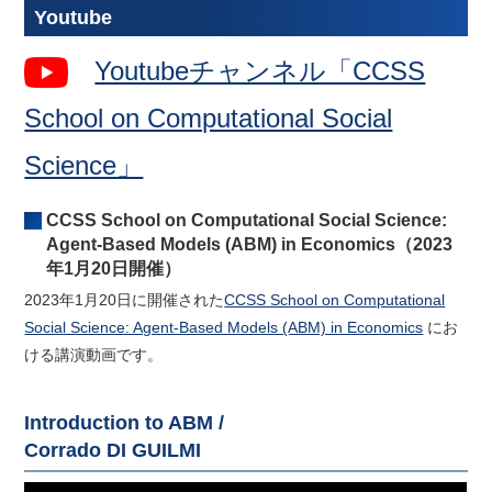
アクセス
Youtube
Youtubeチャンネル「CCSS
JP
EN
School on Computational Social
Science」
CCSS School on Computational Social Science:
Agent-Based Models (ABM) in Economics（2023
年1月20日開催）
2023年1月20日に開催された
CCSS School on Computational
Social Science: Agent-Based Models (ABM) in Economics
にお
ける講演動画です。
Introduction to ABM /
Corrado DI GUILMI